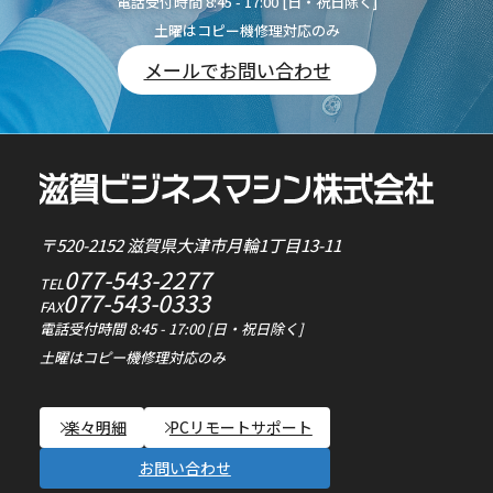
電話受付時間 8:45 - 17:00 [日・祝日除く]
土曜はコピー機修理対応のみ
メールでお問い合わせ
滋
賀
〒520-2152 滋賀県大津市月輪1丁目13-11
ビ
077-543-2277
ジ
TEL
077-543-0333
FAX
ネ
電話受付時間 8:45 - 17:00 [日・祝日除く]
ス
土曜はコピー機修理対応のみ
マ
シ
楽々明細
PCリモートサポート
ン
株
お問い合わせ